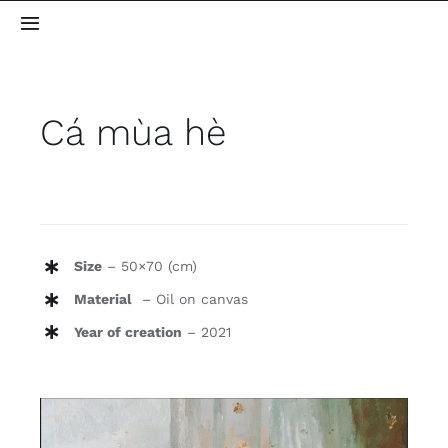
Skip
Toggle
to
Navigation
content
Home
Cá mùa hè
About me
Gallery
Size
– 50×70 (cm)
Blog
Material
– Oil on canvas
Contact
Year of creation
– 2021