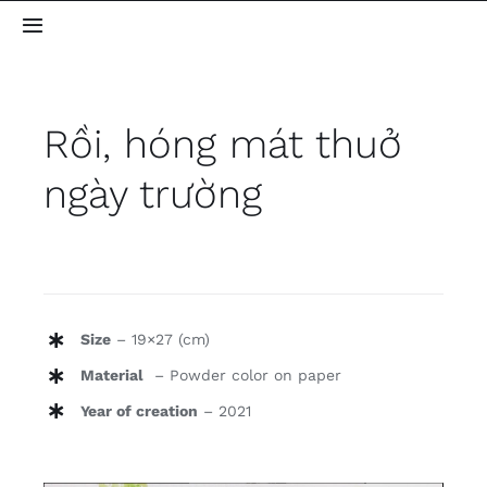
Skip
Toggle
to
Navigation
content
Home
Rồi, hóng mát thuở
About me
ngày trường
Gallery
Blog
Size
– 19×27 (cm)
Contact
Material
– Powder color on paper
Year of creation
– 2021